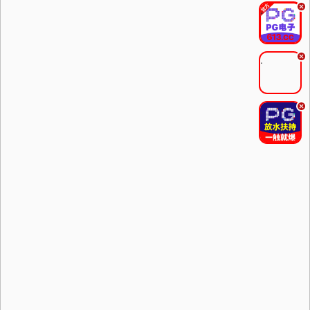
.
.
.