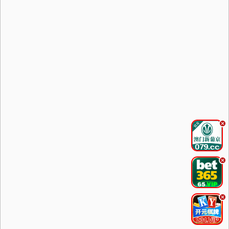
.
.
.